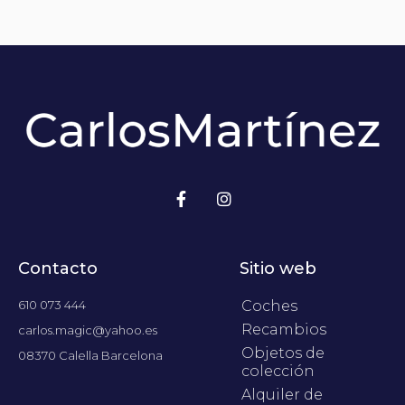
Contacto
Sitio web
610 073 444
Coches
Recambios
carlos.magic@yahoo.es
Objetos de
08370 Calella Barcelona
colección
Alquiler de