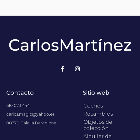
Contacto
Sitio web
610 073 444
Coches
Recambios
carlos.magic@yahoo.es
Objetos de
08370 Calella Barcelona
colección
Alquiler de