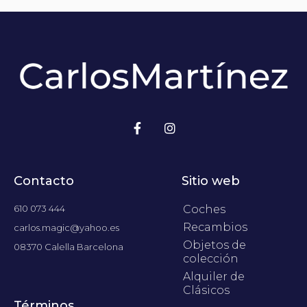
Contacto
Sitio web
610 073 444
Coches
Recambios
carlos.magic@yahoo.es
Objetos de
08370 Calella Barcelona
colección
Alquiler de
Clásicos
Términos